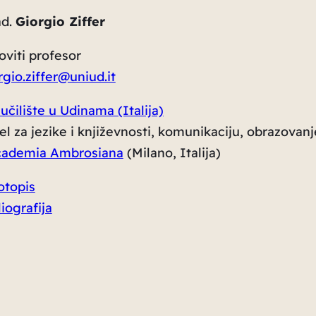
ad.
Giorgio Ziffer
oviti profesor
rgio.ziffer@uniud.it
učilište u Udinama (Italija)
el za jezike i književnosti, komunikaciju, obrazovanj
ademia Ambrosiana
(Milano, Italija)
otopis
liografija