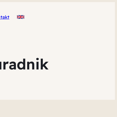
takt
uradnik