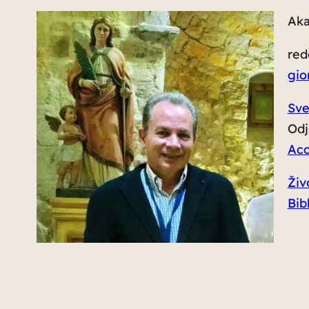
Ak
red
gio
Sve
Odj
Acc
Živ
Bib