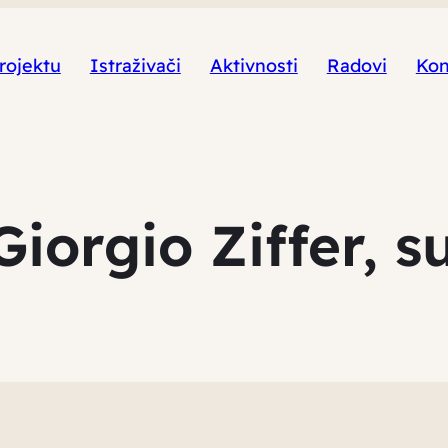
rojektu
Istraživači
Aktivnosti
Radovi
Kon
Giorgio Ziffer, s