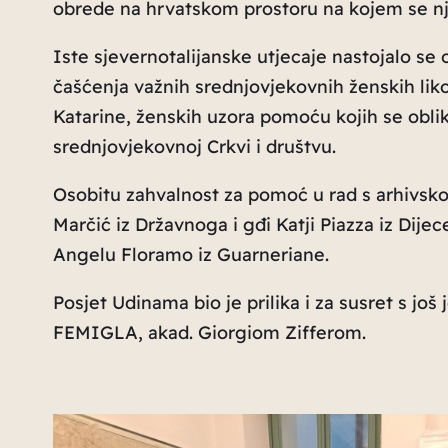
obrede na hrvatskom prostoru na kojem se nje
Iste sjevernotalijanske utjecaje nastojalo se o
čašćenja važnih srednjovjekovnih ženskih likov
Katarine, ženskih uzora pomoću kojih se obli
srednjovjekovnoj Crkvi i društvu.
Osobitu zahvalnost za pomoć u rad s arhivsko
Marčić iz Državnoga i gđi Katji Piazza iz Dij
Angelu Floramo iz Guarneriane.
Posjet Udinama bio je prilika i za susret s jo
FEMIGLA, akad. Giorgiom Zifferom.