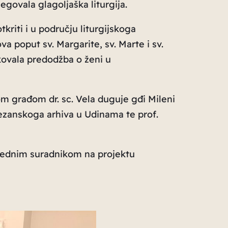
govala glagoljaška liturgija.
tkriti i u području liturgijskoga
a poput sv. Margarite, sv. Marte i sv.
kovala predodžba o ženi u
m građom dr. sc. Vela duguje gđi Mileni
ecezanskoga arhiva u Udinama te prof.
š jednim suradnikom na projektu