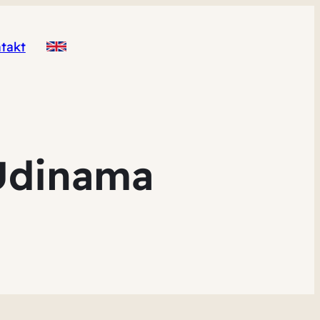
takt
 Udinama