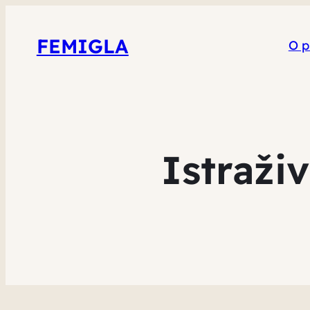
FEMIGLA
O p
Istraži