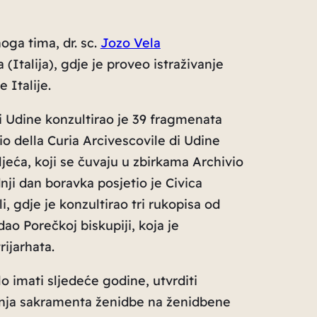
oga tima, dr. sc.
Jozo Vela
 (Italija), gdje je proveo istraživanje
 Italije.
di Udine
konzultirao je 39 fragmenata
io della Curia Arcivescovile di Udine
oljeća, koji se čuvaju u zbirkama
Archivio
nji dan boravka posjetio je
Civica
i, gdje je konzultirao tri rukopisa od
dao Porečkoj biskupiji, koja je
ijarhata.
alo imati sljedeće godine, utvrditi
enja sakramenta ženidbe na ženidbene