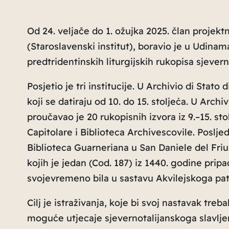
Od 24. veljače do 1. ožujka 2025. član projektn
(Staroslavenski institut), boravio je u Udinama
predtridentinskih liturgijskih rukopisa sjeverne
Posjetio je tri institucije. U
Archivio di Stato 
koji se datiraju od 10. do 15. stoljeća. U
Archiv
proučavao je 20 rukopisnih izvora iz 9.–15. st
Capitolare
i
Biblioteca Archivescovile.
Posljed
Biblioteca Guarneriana
u San Daniele del Friul
kojih je jedan (Cod. 187) iz 1440. godine pripa
svojevremeno bila u sastavu Akvilejskoga patr
Cilj je istraživanja, koje bi svoj nastavak treb
moguće utjecaje sjevernotalijanskoga slavlj