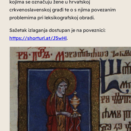
kojima se označuju žene u hrvatskoj
crkvenoslavenskoj građi te o s njima povezanim
problemima pri leksikografskoj obradi.
Sažetak izlaganja dostupan je na poveznici:
https://shorturl.at/J5wHl
.